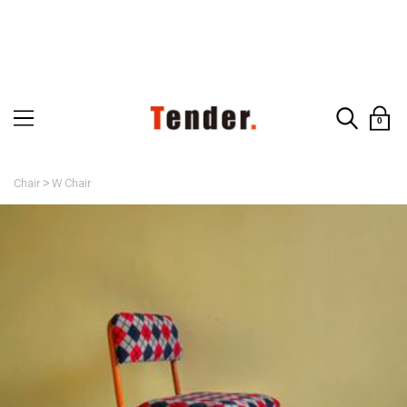
0
Chair
W Chair