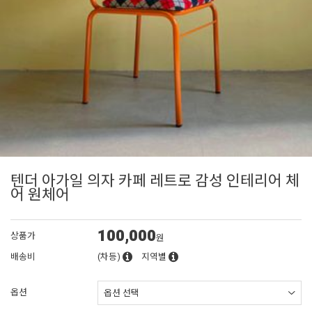
텐더 아가일 의자 카페 레트로 감성 인테리어 체
어 원체어
100,000
상품가
원
배송비
(차등)
지역별
옵션