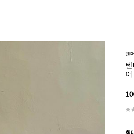
텐
텐
어
10
최