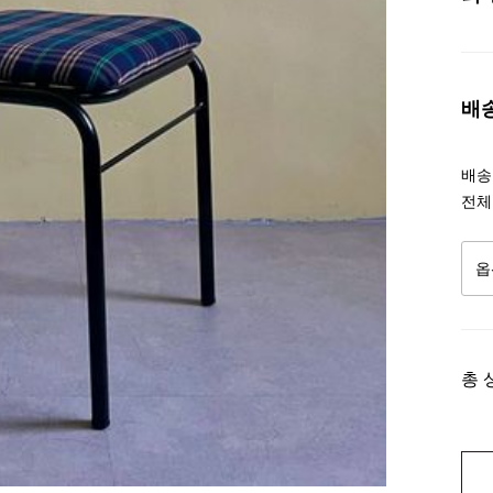
배
배송조
전체
총 