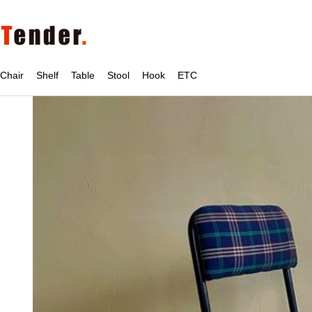
Chair
Shelf
Table
Stool
Hook
ETC